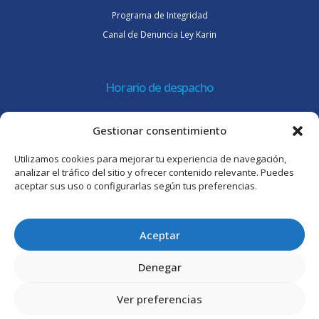
Programa de Integridad
Canal de Denuncia Ley Karin
Horario de despacho
Lunes a jueves de 08:30 a 16:45 hrs.
Gestionar consentimiento
Viernes 8:30 a 15:30 hrs.
Utilizamos cookies para mejorar tu experiencia de navegación,
Atención al cliente
analizar el tráfico del sitio y ofrecer contenido relevante. Puedes
aceptar sus uso o configurarlas según tus preferencias.
Lunes a jueves de 09:00 a 17:45 hrs.
Viernes de 09:00 a 16:30 hrs.
Aceptar
Denegar
Ver preferencias
© Intertrade Chile S.A. 2025. Todos los derechos reservados.