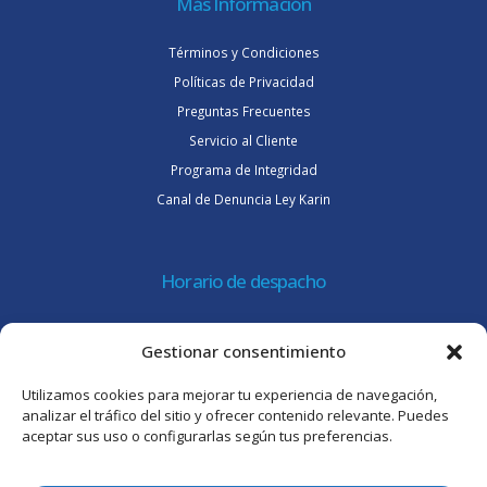
Más Información
Términos y Condiciones
Políticas de Privacidad
Preguntas Frecuentes
Servicio al Cliente
Programa de Integridad
Canal de Denuncia Ley Karin
Horario de despacho
Lunes a jueves de 08:30 a 16:45 hrs.
Gestionar consentimiento
Viernes 8:30 a 15:30 hrs.
Utilizamos cookies para mejorar tu experiencia de navegación,
Atención al cliente
analizar el tráfico del sitio y ofrecer contenido relevante. Puedes
aceptar sus uso o configurarlas según tus preferencias.
Lunes a jueves de 09:00 a 17:45 hrs.
Viernes de 09:00 a 16:30 hrs.