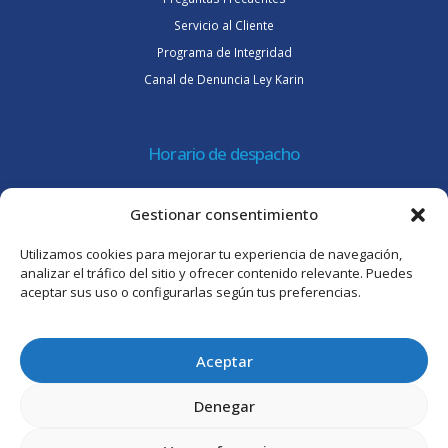
Servicio al Cliente
Programa de Integridad
Canal de Denuncia Ley Karin
Horario de despacho
Lunes a jueves de 08:30 a 16:45 hrs.
Gestionar consentimiento
Viernes 8:30 a 15:30 hrs.
Utilizamos cookies para mejorar tu experiencia de navegación,
Atención al cliente
analizar el tráfico del sitio y ofrecer contenido relevante. Puedes
aceptar sus uso o configurarlas según tus preferencias.
Lunes a jueves de 09:00 a 17:45 hrs.
Viernes de 09:00 a 16:30 hrs.
Aceptar
Denegar