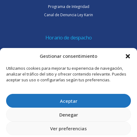
Programa de Integridad
Canal de Denuncia Ley Karin
Horario de despacho
Lunes a jueves de 08:30 a 16:45 hrs.
Gestionar consentimiento
Viernes 8:30 a 15:30 hrs.
Utilizamos cookies para mejorar tu experiencia de navegación,
Atención al cliente
analizar el tráfico del sitio y ofrecer contenido relevante. Puedes
aceptar sus uso o configurarlas según tus preferencias.
Lunes a jueves de 09:00 a 17:45 hrs.
Viernes de 09:00 a 16:30 hrs.
Aceptar
Denegar
Ver preferencias
© Intertrade Chile S.A. 2025. Todos los derechos reservados.