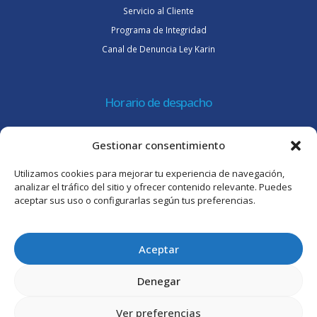
Servicio al Cliente
Programa de Integridad
Canal de Denuncia Ley Karin
Horario de despacho
Lunes a jueves de 08:30 a 16:45 hrs.
Gestionar consentimiento
Viernes 8:30 a 15:30 hrs.
Utilizamos cookies para mejorar tu experiencia de navegación,
Atención al cliente
analizar el tráfico del sitio y ofrecer contenido relevante. Puedes
aceptar sus uso o configurarlas según tus preferencias.
Lunes a jueves de 09:00 a 17:45 hrs.
Viernes de 09:00 a 16:30 hrs.
Aceptar
Denegar
Ver preferencias