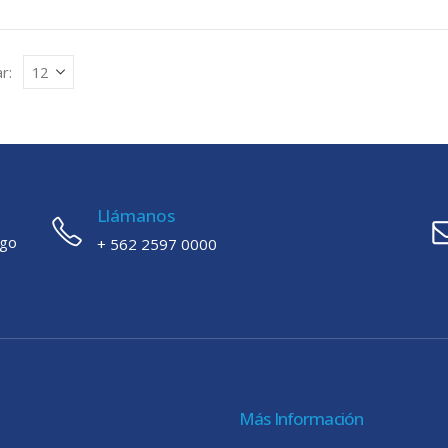
r:
Llámanos
ago
+ 562 2597 0000
Más Información