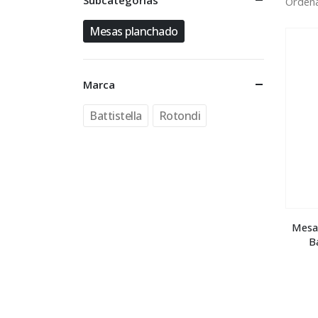
Subcategorías
Ordena
Mesas planchado
Marca
Battistella
Rotondi
Mesa
B