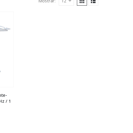
Mostrar:
nte-
Hz / 1