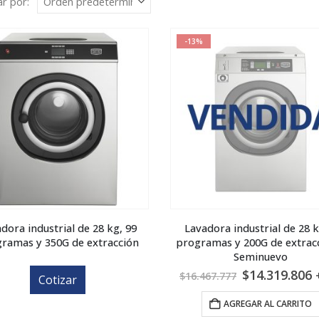
r por:
-13%
dora industrial de 28 kg, 99
Lavadora industrial de 28 k
ramas y 350G de extracción
programas y 200G de extrac
Seminuevo
El
E
$
14.319.806
$
16.467.777
Cotizar
precio
p
original
a
AGREGAR AL CARRITO
era:
e