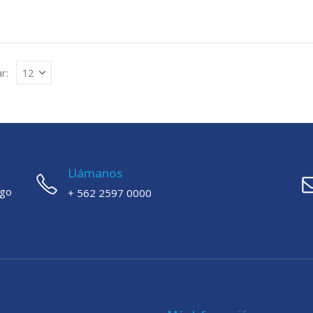
$16.467.777.
$
r:
Llámanos
ago
+ 562 2597 0000