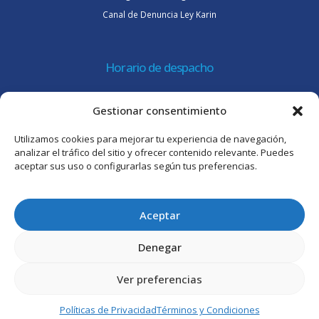
Canal de Denuncia Ley Karin
Horario de despacho
Lunes a jueves de 08:30 a 16:45 hrs.
Gestionar consentimiento
Viernes 8:30 a 15:30 hrs.
Utilizamos cookies para mejorar tu experiencia de navegación,
Atención al cliente
analizar el tráfico del sitio y ofrecer contenido relevante. Puedes
aceptar sus uso o configurarlas según tus preferencias.
Lunes a jueves de 09:00 a 17:45 hrs.
Viernes de 09:00 a 16:30 hrs.
Aceptar
Denegar
Ver preferencias
© Intertrade Chile S.A. 2025. Todos los derechos reservados.
Políticas de Privacidad
Términos y Condiciones