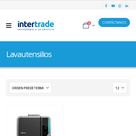
CONTÁCTANOS
0
Lavautensilios